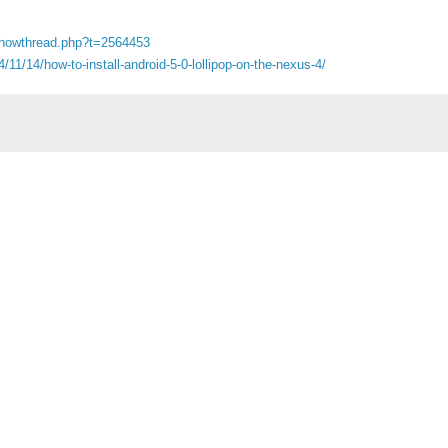
showthread.php?t=2564453
11/14/how-to-install-android-5-0-lollipop-on-the-nexus-4/