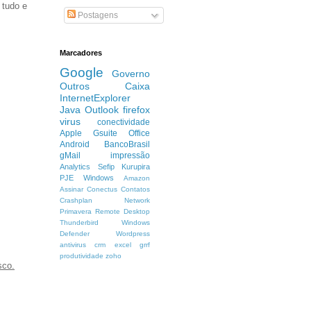
 tudo e
Postagens
Marcadores
Google
Governo
Outros
Caixa
InternetExplorer
Java
Outlook
firefox
virus
conectividade
Apple
Gsuite
Office
Android
BancoBrasil
gMail
impressão
Analytics
Sefip
Kurupira
PJE
Windows
Amazon
Assinar
Conectus
Contatos
Crashplan
Network
Primavera
Remote Desktop
Thunderbird
Windows
Defender
Wordpress
antivirus
crm
excel
grrf
produtividade
zoho
sco.