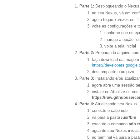
Parte 1:
Desbloqueando o Nexus
no seu Nexus, vá em confi
agora toque 7 vezes em "
volte as configurações e 
confirme que esteja
marque a opção "d
volte a tela inicial
Parte 2:
Preparando arquivo com 
faça download da imagem r
https://developers.google
descompacte o arquivo...
Parte 3:
Instalando e/ou atualiz
agora abra uma sessão te
instale ou Atualize os co
https://raw.githubuserco
Parte 4:
Atualizando seu Nexus
conecte o cabo usb
vá para á pasta
/usr/bin
execute o comando
adb r
aguarde seu Nexus inicia
no terminal vá para á pas