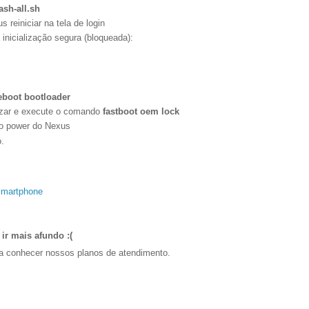
lash-all.sh
 reiniciar na tela de login
nicialização segura (bloqueada):
eboot bootloader
lizar e execute o comando
fastboot oem lock
tão power do Nexus
.
Smartphone
 ir mais afundo :(
ra conhecer nossos planos de atendimento.