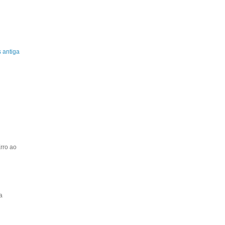
 antiga
rro ao
a