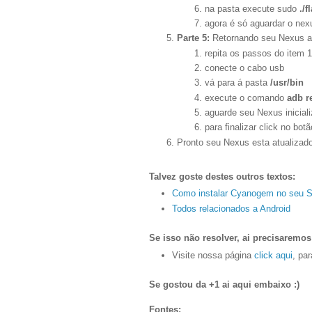
na pasta execute sudo
./f
agora é só aguardar o nexus
Parte 5:
Retornando seu Nexus a i
repita os passos do item 1
conecte o cabo usb
vá para á pasta
/usr/bin
execute o comando
adb r
aguarde seu Nexus inicia
para finalizar click no bo
Pronto seu Nexus esta atualizado
Talvez goste destes outros textos:
Como instalar Cyanogem no seu 
Todos relacionados a Android
Se isso não resolver, ai precisaremos
Visite nossa página
click aqui
, pa
Se gostou da +1 ai aqui embaixo :)
Fontes: