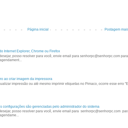
Página inicial
Postagem mais
Internet Explorer, Chrome ou Firefox
desejar, posso resolver para você, envie email para
senhorpc@senhorpc.com
para
 agendament...
ro ao criar imagem da impressora
isualizar impressão ou até mesmo imprimir etiquetas no Pimaco, ocorre esse erro "E
 configurações são gerenciadas pelo administrador do sistema
 desejar, posso resolver para você, envie email para
senhorpc@senhorpc.com
par
 agendame...