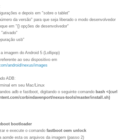
:
gurações e depois em "sobre o tablet"
número da versão" para que seja liberado o modo desenvolvedor
toque em "{} opções de desenvolvedor"
 "ativado"
epuração usb"
a imagem do Android 5 (Lollipop)
eferente ao seu dispositivo em
.com/android/nexus/images
ando ADB:
rminal em seu Mac/Linux
mandos adb e fastboot, digitando o seguinte comando
bash <(curl
ntent.com/corbindavenport/nexus-tools/master/install.sh)
eboot bootloader
lizar e execute o comando
fastboot oem unlock
ta aonde esta os arquivos da imagem (passo 2)